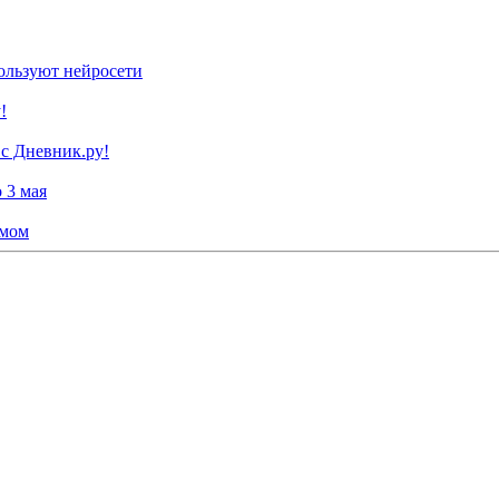
ользуют нейросети
!
 с Дневник.ру!
 3 мая
умом