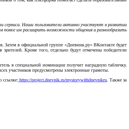
ти сервиса. Наши пользователи активно участвуют в развитии
рум помог им расширить возможности общения и разнообразить
в. Затем в официальной группе «Дневник.ру» ВКонтакте будет
 зрителей. Кроме того, отдельно будут отмечены победители
дитель в специальной номинации получит наградную табличку.
всех участников предусмотрены электронные грамоты.
о ссылке:
https://project.dnevnik.ru/mystorywithdnevnikru
. Также за