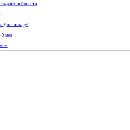
ользуют нейросети
!
 с Дневник.ру!
 3 мая
умом