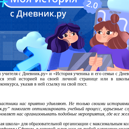
учителя с Дневник.ру» и «История ученика и его семьи с Дневн
ся этой историей на своей личной странице или в школь
онкурса, указав в ней ссылку на свой пост.
участники нас приятно удивляют. Не только своими историями
к.ру” помогает оптимизировать учебный процесс, курьезные слу
охновляет нас организовывать подобные мероприятия, где все ж
я школа» для образовательной организации с максимальным кол
формы Сферум, в которой ждут эссе от любой категории участн