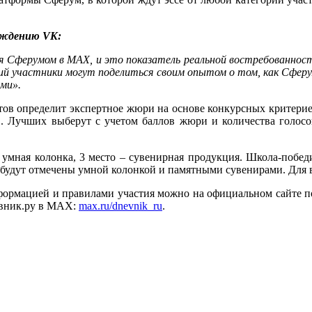
ождению VK:
тся Сферумом в МАХ, и это показатель реальной востребованнос
торий участники могут поделиться своим опытом о том, как Сфе
ми».
стов определит экспертное жюри на основе конкурсных критерие
в. Лучших выберут с учетом баллов жюри и количества голосов
 умная колонка, 3 место – сувенирная продукция. Школа-побе
будут отмечены умной колонкой и памятными сувенирами. Для 
нформацией и правилами участия можно на официальном сайте п
евник.ру в MAX:
max.ru/dnevnik_ru
.